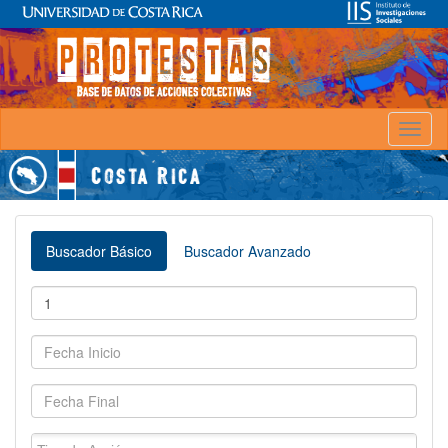
Toggl
naviga
Buscador Básico
Buscador Avanzado