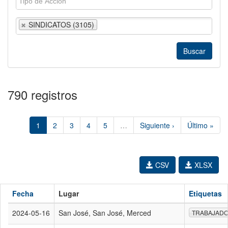
SINDICATOS (3105)
790 registros
1
2
3
4
5
…
Siguiente ›
Último »
CSV
XLSX
Fecha
Lugar
Etiquetas
2024-05-16
San José, San José, Merced
TRABAJAD