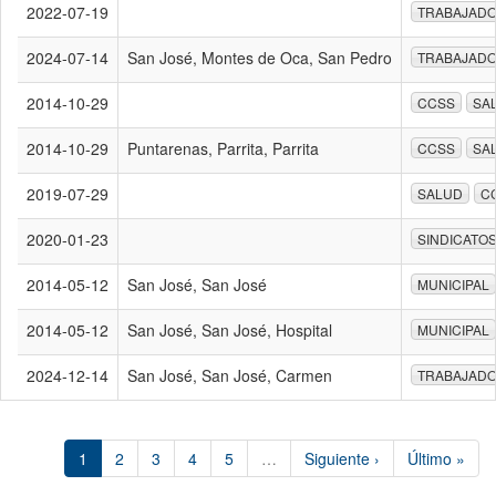
2022-07-19
TRABAJAD
2024-07-14
San José, Montes de Oca, San Pedro
TRABAJAD
2014-10-29
CCSS
SA
2014-10-29
Puntarenas, Parrita, Parrita
CCSS
SA
2019-07-29
SALUD
C
2020-01-23
SINDICATO
2014-05-12
San José, San José
MUNICIPAL
2014-05-12
San José, San José, Hospital
MUNICIPAL
2024-12-14
San José, San José, Carmen
TRABAJAD
1
2
3
4
5
…
Siguiente ›
Último »