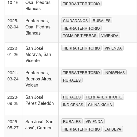
10-16
Osa, Piedras
TIERRA/TERRITORIO
Blancas
2025-
Puntarenas,
CIUDADANOS
RURALES
02-04
Osa, Piedras
TIERRA/TERRITORIO
Blancas
TOMA DE TIERRAS
VIVIENDA
2022-
San José,
TIERRA/TERRITORIO
VIVIENDA
01-26
Moravia, San
Vicente
2021-
Puntarenas,
TIERRA/TERRITORIO
INDÍGENAS
03-24
Buenos Aires,
RURALES
Volcan
2020-
San José,
RURALES
TIERRA/TERRITORIO
09-28
Pérez Zeledón
INDÍGENAS
CHINA KICHÁ
2025-
San José, San
RURALES
VIVIENDA
05-27
José, Carmen
TIERRA/TERRITORIO
JAPDEVA