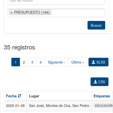
PRESUPUESTO (166)
35 registros
1
2
3
4
Siguiente ›
Último »
XLSX
CSV
Fecha
Lugar
Etiquetas
2025-01-08
San José, Montes de Oca, San Pedro
EDUCACIÓ