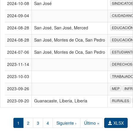
2024-10-08
San José
SINDICATO
2024-09-04
CIUDADAN
2024-08-28
San José, San José, Merced
EDUCACIÓ
2024-08-28
San José, Montes de Oca, San Pedro
EDUCACIÓ
2024-07-06
San José, Montes de Oca, San Pedro
ESTUDIANT
2023-11-14
DERECHOS
2023-10-03
TRABAJAD
2023-09-26
MEP
INF
2023-09-20
Guanacaste, Liberia, Liberia
RURALES
1
2
3
4
Siguiente ›
Último »
XLSX