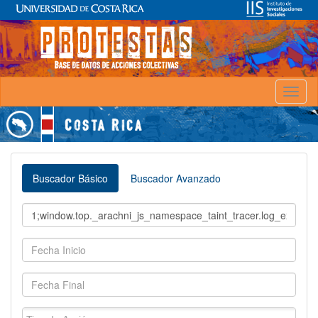
Toggl
naviga
Buscador Básico
Buscador Avanzado