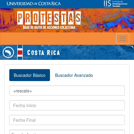
Toggl
naviga
Buscador Básico
Buscador Avanzado