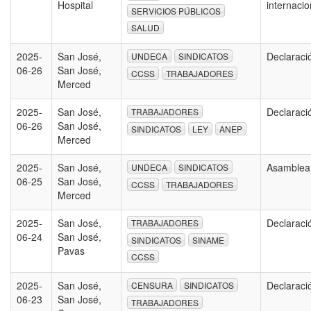
Hospital
internaci
SERVICIOS PÚBLICOS
SALUD
2025-
San José,
Declaraci
UNDECA
SINDICATOS
06-26
San José,
CCSS
TRABAJADORES
Merced
2025-
San José,
Declaraci
TRABAJADORES
06-26
San José,
SINDICATOS
LEY
ANEP
Merced
2025-
San José,
Asamble
UNDECA
SINDICATOS
06-25
San José,
CCSS
TRABAJADORES
Merced
2025-
San José,
Declaraci
TRABAJADORES
06-24
San José,
SINDICATOS
SINAME
Pavas
CCSS
2025-
San José,
Declaraci
CENSURA
SINDICATOS
06-23
San José,
TRABAJADORES