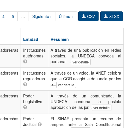
4
5
…
Siguiente ›
Último »
CSV
XLSX
Entidad
Resumen
jadores/as
Instituciones
A través de una publicación en redes
autónomas
sociales, la UNDECA convoca al
personal ...
ver detalle
jadores/as
Instituciones
A través de un video, la ANEP celebra
reguladoras
que la CGR acogió la denuncia por los
p...
ver detalle
jadores/as
Poder
A través de un comunicado, la
Legislativo
UNDECA condena la posible
aprobación de las jor...
ver detalle
jadores/as
Poder
El SINAE presenta un recurso de
Judicial
amparo ante la Sala Constitucional