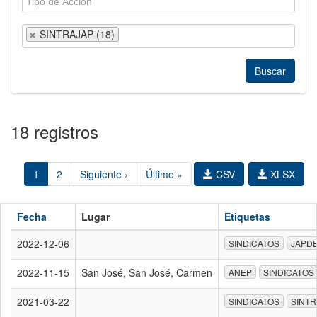
SINTRAJAP (18)
18 registros
1
2
Siguiente ›
Último »
CSV
XLSX
Fecha
Lugar
Etiquetas
2022-12-06
SINDICATOS
JAPD
2022-11-15
San José, San José, Carmen
ANEP
SINDICATOS
2021-03-22
SINDICATOS
SINTR