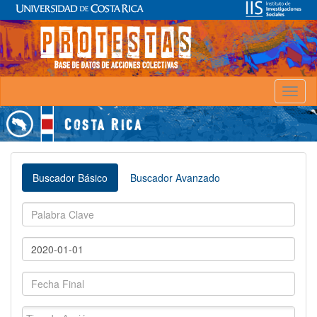
Toggl
naviga
Buscador Básico
Buscador Avanzado