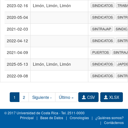
2023-02-16
Limón, Limón, Limón
SINDICATOS
TRAB
2020-05-04
SINDICATOS
SINTR
2021-02-03
SINTRAJAP
SINDI
2022-04-12
SINDICATOS
SINTR
2021-04-09
PUERTOS
SINTRA
2025-05-13
Limón, Limón, Limón
SINDICATOS
JAPD
2022-09-08
SINDICATOS
SINTR
1
2
Siguiente ›
Último »
CSV
XLSX
© 2017 Universidad de Costa Rica - Tel. 2511-0000
Principal
|
Base de Datos
|
Cronologías
|
¿Quiénes somos?
|
Contáctenos